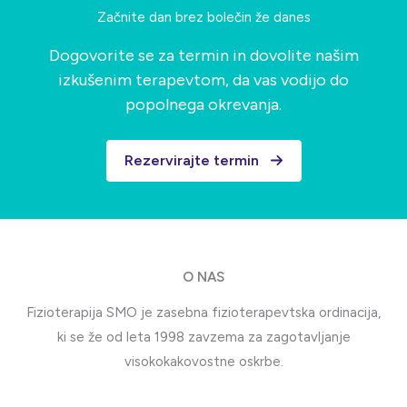
Začnite dan brez bolečin že danes
Dogovorite se za termin in dovolite našim
izkušenim terapevtom, da vas vodijo do
popolnega okrevanja.
Rezervirajte termin
O NAS
Fizioterapija SMO je zasebna fizioterapevtska ordinacija,
ki se že od leta 1998 zavzema za zagotavljanje
visokokakovostne oskrbe.