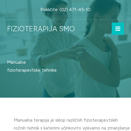
Skip
Pokličite: (02) 471-45-10
to
content
FIZIOTERAPIJA SMO
Manualne
fizioterapevtske tehnike
Manualna terapija je sklop različnih fizioterapevtskih
ročnih tehnik s katerimi učinkovito vplivamo na zmanjšanje